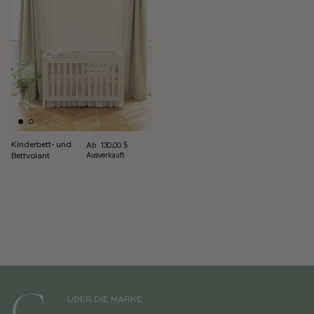
Kinderbett- und
Normalpreis
Ab
130,00 $
Bettvolant
Ausverkauft
ÜBER DIE MARKE