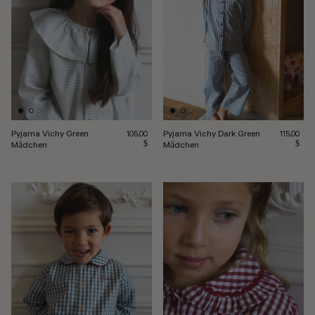
Pyjama Vichy Green
Pyjama Vichy Dark Green
Normalpreis
Regulärer 
105,00
115,00
Mädchen
$
Mädchen
$