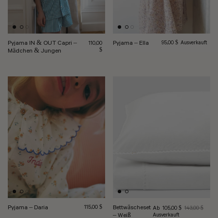
Pyjama IN & OUT Capri –
Pyjama – Ella
Normalpreis
Regulärer Preis
95,00 $
Ausverkauft
110,00
Mädchen & Jungen
$
Pyjama – Daria
Regulärer Preis
Bettwäscheset
Verkaufspreis
115,00 $
Ab
Regulärer Preis
105,00 $
143,00 $
– Weiß
Ausverkauft