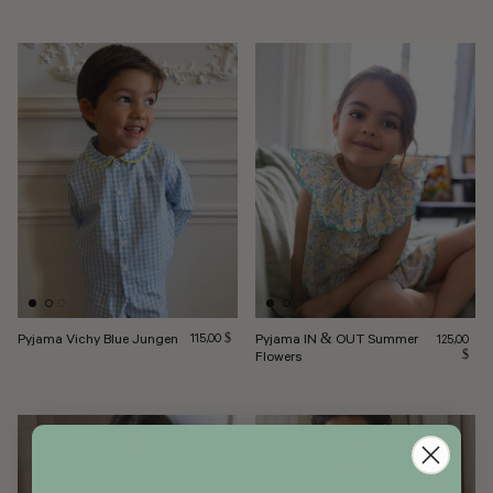
Pyjama Vichy Blue Jungen
Regulärer Preis
Pyjama IN & OUT Summer
115,00 $
Regulärer P
125,00
Flowers
$