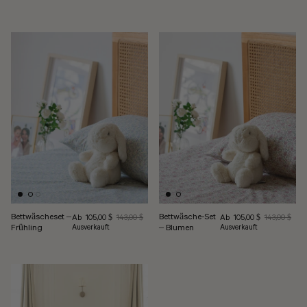
Bettwäscheset –
Bettwäsche-Set
Verkaufspreis
Verkaufspreis
Ab
Regulärer Preis
Ab
Regulärer Pre
105,00 $
143,00 $
105,00 $
143,00 $
Frühling
– Blumen
Ausverkauft
Ausverkauft