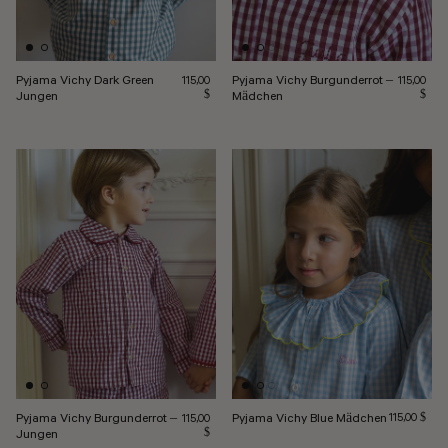
Pyjama Vichy Dark Green
Pyjama Vichy Burgunderrot –
Regulärer Preis
Regulärer 
115,00
115,00
Jungen
$
Mädchen
$
Pyjama Vichy Burgunderrot –
Pyjama Vichy Blue Mädchen
Regulärer Pr
Regulärer Preis
115,00 $
115,00
Jungen
$