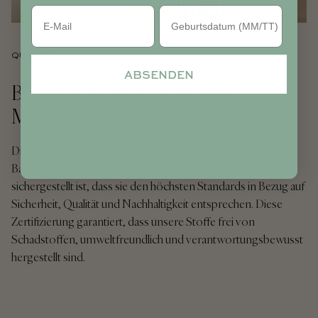
Geburtstag
QUALITÄT
ABSENDEN
Biologische und nachhaltige
Materialien
Die von uns verwendeten Stoffe bestehen zu 100 % aus Bio-
Baumwolle und sind OEKO-TEX®-zertifiziert, wodurch
sichergestellt ist, dass sie den höchsten Standards in Bezug auf
Sicherheit, Qualität und Nachhaltigkeit entsprechen. Diese
Zertifizierung garantiert, dass unsere Stoffe frei von
Schadstoffen, umweltfreundlich und verantwortungsbewusst
hergestellt sind.