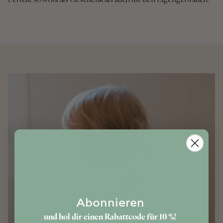
Abonnieren
und hol dir einen Rabattcode für 10 %!