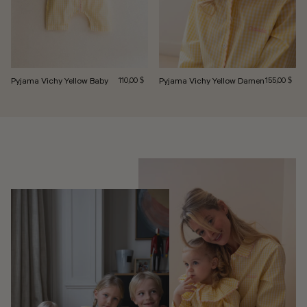
Pyjama Vichy Yellow Baby
Regulärer Preis
Pyjama Vichy Yellow Damen
Regulärer Pre
110,00 $
155,00 $