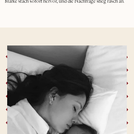
Marke stach sofort hervor, und die Nachfrage stieg rasch an.