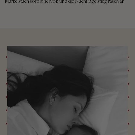
Marke stach sofort hervor, und die Nachfrage stieg rasch an.