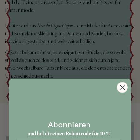
und die Kleinen vorzustellen. So entstand ihre Vision für
Damenmode.
Heute wird aus
Noa de Cajou
Cajou
– eine Marke für Accessoires
und Konfektionskleidung für Damen und Kinder, bestickt,
individuell gestaltbar und weltweit erhältlich.
Cajou
ist bekannt für seine einzigartigen Stücke, die sowohl
stilvoll als auch zeitlos sind, und zeichnet sich durch jene
unverwechselbare Pariser Note aus, die den entscheidenden
Unterschied ausmacht.
Abonnieren
und hol dir einen Rabattcode für 10 %!