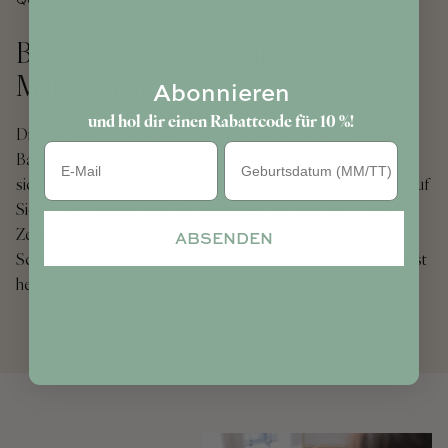
QUALITÄT
Biologische und nachhaltige
Materialien
Abonnieren
und hol dir einen Rabattcode für 10 %!
Die von uns verwendeten Stoffe bestehen zu 100 % aus Bio-
Geburtstag
Baumwolle und sind OEKO-TEX®-zertifiziert, wodurch
sichergestellt ist, dass sie den höchsten Standards in Bezug auf
Sicherheit, Qualität und Nachhaltigkeit entsprechen. Diese
Zertifizierung garantiert, dass unsere Stoffe frei von
ABSENDEN
Schadstoffen, umweltfreundlich und verantwortungsbewusst
hergestellt sind.