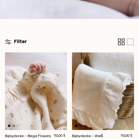
Filter
Babydecke – Beige Flowers
Regulärer Preis
Babydecke – Weiß
Regulärer Pr
110,00 $
110,00 $