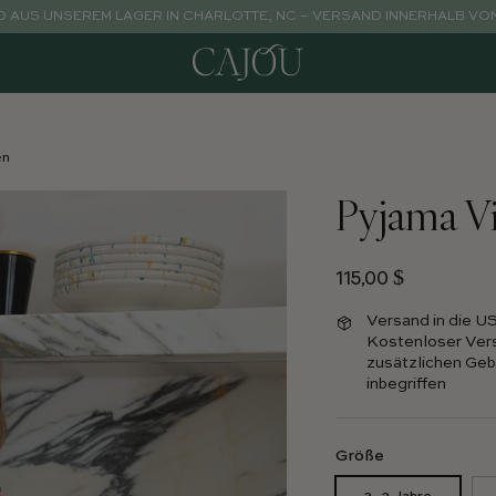
 AUS UNSEREM LAGER IN CHARLOTTE, NC – VERSAND INNERHALB VON 
en
Pyjama V
Regulärer Preis
115,00 $
Versand in die U
Kostenloser Vers
zusätzlichen Gebü
inbegriffen
Größe