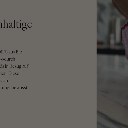
hhaltige
0 % aus Bio-
 wodurch
rds in Bezug auf
chen. Diese
i von
ortungsbewusst