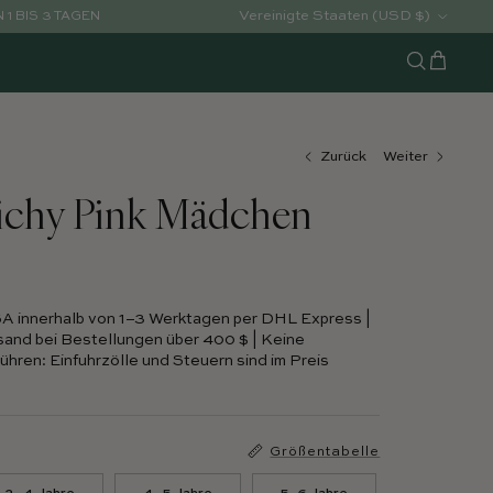
Land/Region
Vereinigte Staaten (USD $)
1 BIS 3 TAGEN
Warenko
Suchen
Zurück
Weiter
ichy Pink Mädchen
SA innerhalb von 1–3 Werktagen per DHL Express |
and bei Bestellungen über 400 $ | Keine
hren: Einfuhrzölle und Steuern sind im Preis
Größentabelle