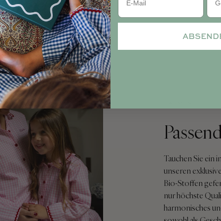
ABSEND
HARMONIE
Passend
Tauchen Sie ein 
unseren exklusive
Bio-Stoffen gefer
nur höchste Quali
harmonisches und
sowohl als Gesch