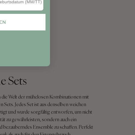
EN
e Sets
in die Welt der mühelosen Kombinationen mit
n Sets. Jedes Set ist aus denselben weichen
tigt und wurde sorgfältig entworfen, um nicht
tät zu gewährleisten, sondern auch ein
 bezauberndes Ensemble zu schaffen. Perfekt
enk als auch für den Eigengebrauch.