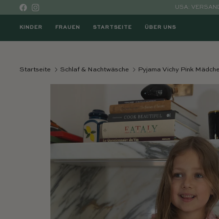
Direkt zum Inhalt
USA: VERSAND
Facebook
Instagram
KINDER
FRAUEN
STARTSEITE
ÜBER UNS
Startseite
Schlaf & Nachtwäsche
Pyjama Vichy Pink Mädch
Direkt zu den Produktinformationen