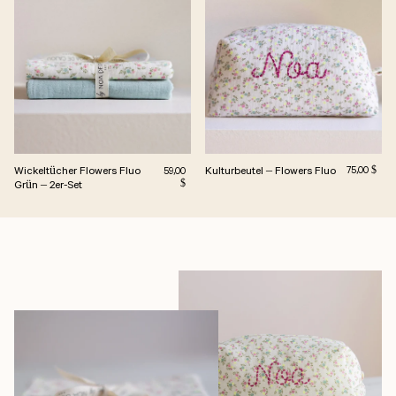
Wickeltücher Flowers Fluo
Kulturbeutel – Flowers Fluo
Normalpreis
Normalpreis
75,00 $
59,00
Grün – 2er-Set
$