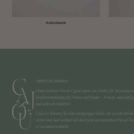
Kulturbeutel
ÜBER DIE MARKE
Heute wird aus Noa de Cajou Cajou: eine Marke für Accessoires 
Konfektionskleidung für Damen und Kinder – bestickt, individuell g
und weltweit erhältlich.
Cajou ist bekannt für seine einzigartigen Stücke, die sowohl stilvoll 
zeitlos sind, und zeichnet sich durch jene unverkennbare Pariser Not
es von anderen abhebt.