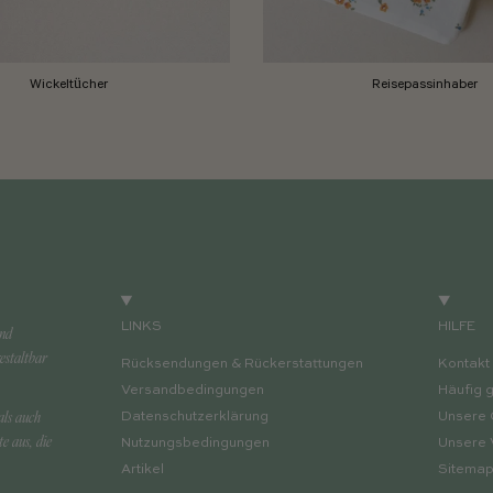
Wickeltücher
Reisepassinhaber
LINKS
HILFE
und
estaltbar
Rücksendungen & Rückerstattungen
Kontakt
Versandbedingungen
Häufig g
als auch
Datenschutzerklärung
Unsere 
e aus, die
Nutzungsbedingungen
Unsere 
Artikel
Sitema