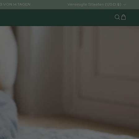
Land/Region
Vereinigte Staaten (USD $)
 VON 14 TAGEN
Warenko
Suchen