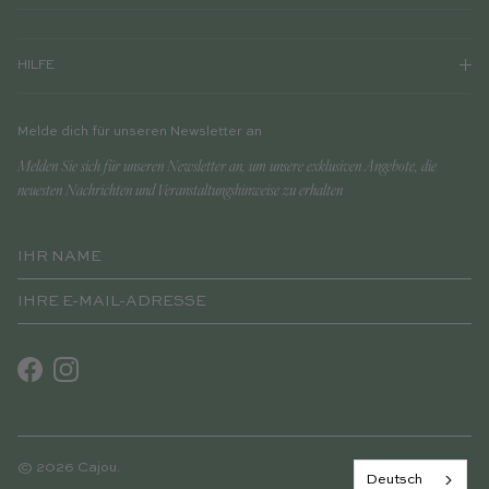
HILFE
Melde dich für unseren Newsletter an
Melden Sie sich für unseren Newsletter an, um unsere exklusiven Angebote, die
neuesten Nachrichten und Veranstaltungshinweise zu erhalten
Facebook
Instagram
© 2026
Cajou
.
Deutsch