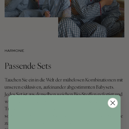
HARMONIE
Passende Sets
Tauchen Sie ein in die Welt der mühelosen Kombinationen mit
unseren exklusiven, aufeinander abgestimmten Babysets.
Jedes Set ist aus denselben weichen Bio-Stoffen gefertigt und
wurde sorgfältig entworfen, um nicht nur höchsten
Tragekomfort für Ihren kleinen Schatz zu gewährleisten,
sondern auch ein harmonisches und bezauberndes Ensemble
zu schaffen. Perfekt sowohl als Geschenk als auch für den