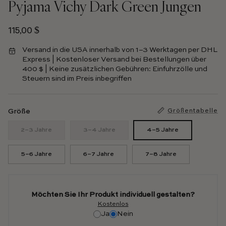
Pyjama Vichy Dark Green Jungen
Regulärer Preis
115,00 $
Versand in die USA innerhalb von 1–3 Werktagen per DHL
Express | Kostenloser Versand bei Bestellungen über
400 $ | Keine zusätzlichen Gebühren: Einfuhrzölle und
Steuern sind im Preis inbegriffen
Größe
Größentabelle
2–3 Jahre
3–4 Jahre
4–5 Jahre
5–6 Jahre
6–7 Jahre
7–8 Jahre
Möchten Sie Ihr Produkt individuell gestalten?
Kostenlos
Ja
Nein