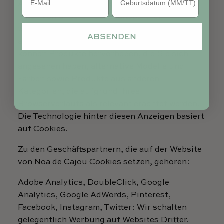
Aktivitäten auf Noa de cajou basieren und
Ihnen von unseren Geschäftspartnern
präsentiert werden, wenn Sie andere
ABSENDEN
ausgewählte Websites besuchen. Die Anzeigen
können Produkte hervorheben, die Sie sich
angesehen haben, alternative Modelle und
Farben sowie Produkte aus anderen
Kategorien, die aufgrund Ihres
Browserverlaufs als relevant erachtet werden.
Die Technologie hinter diesen Anzeigen basiert
auf Cookies.
Zu den Geschäftspartnern, die auf der Website
von Noa de Cajou Cookies setzen, gehören:
Adobe Analytics, DoubleClick, Google
Analytics, Google AdWords, Pinterest,
Facebook, Instagram, Twitter: Wir schalten
gelegentlich Werbung auf Websites Dritter.