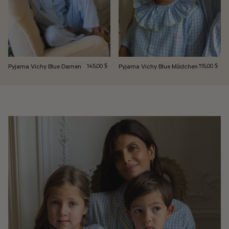
Pyjama Vichy Blue Damen
Regulärer Preis
Pyjama Vichy Blue Mädchen
Regulärer Pr
145,00 $
115,00 $