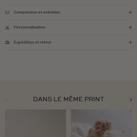
Composition et entretien
Personnalisation
Expédition et retour
Précédent
Suiv
DANS LE MÊME PRINT