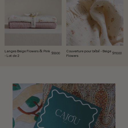
Langes Beige Flowers & Pink
Couverture pour bébé - Beige
Prix régulier
Prix régulie
$59.00
$110.00
- Lot de 2
Flowers