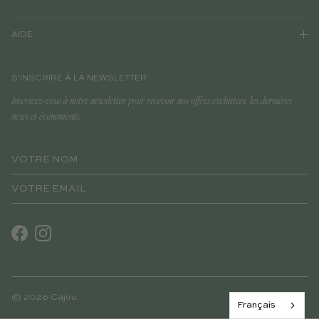
AIDE
S'INSCRIRE À LA NEWSLETTER
Inscrivez-vous à notre newsletter pour recevoir nos offres exclusives, les dernières
news et événements.
Facebook
Instagram
© 2026
Cajou
.
Français