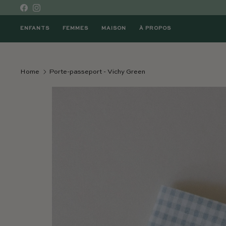
Skip to content
Facebook
Instagram
ENFANTS
FEMMES
MAISON
À PROPOS
Home
Porte-passeport - Vichy Green
Passer à l'information sur le produit