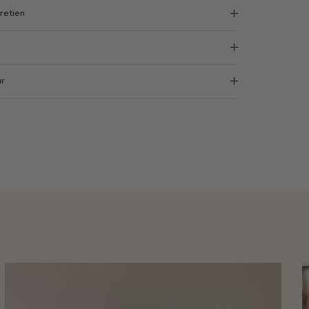
retien
ur