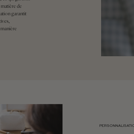
n matière de
cation garantit
ives,
 manière
PERSONNALISATI