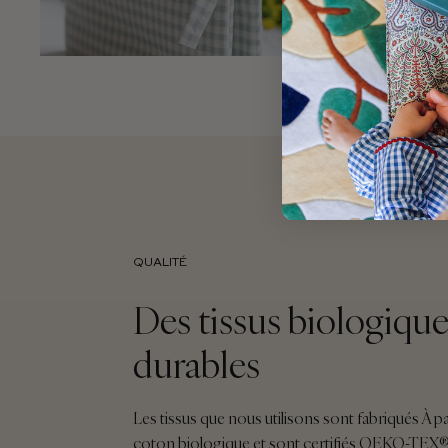
QUALITÉ
Des tissus biologique
durables
Les tissus que nous utilisons sont fabriqués À pa
coton biologique et sont certifiés OEKO-TEX®, 