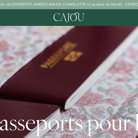
partir de ENTREPÔT AMÉRICAIN DE CHARLOTTE (Caroline du Nord) - EXP
asseports pour l