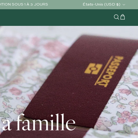
Pays/Région
États-Unis (USD $)
ÉDITION SOUS 1 À 3 JOURS
Chariot
Recherche
a famille