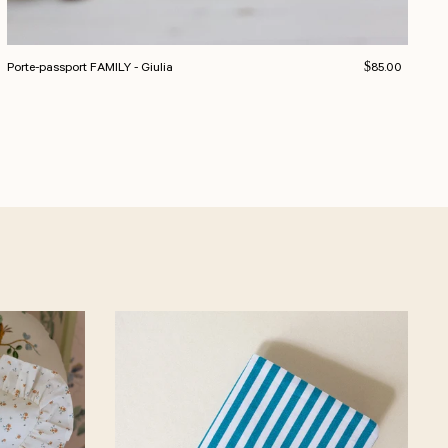
Prix normal
Porte-passport FAMILY - Giulia
$85.00