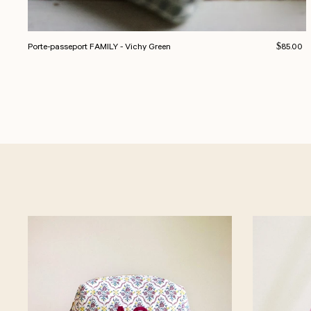
Prix norm
Porte-passeport FAMILY - Vichy Green
$85.00