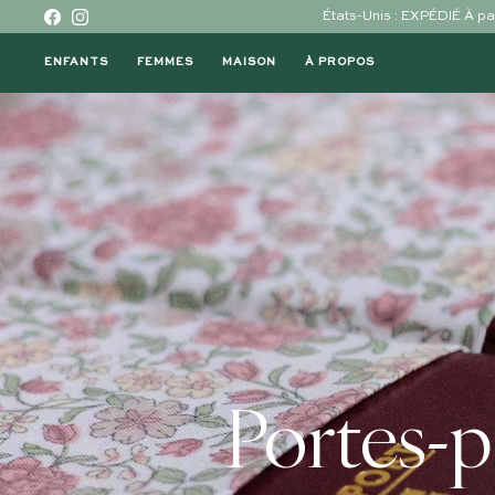
Skip to content
États-Unis : EXPÉDIÉ À 
Facebook
Instagram
ENFANTS
FEMMES
MAISON
À PROPOS
Portes-p