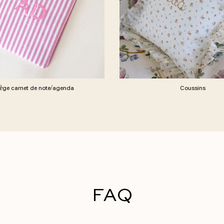
tège carnet de note/agenda
Coussins
FAQ