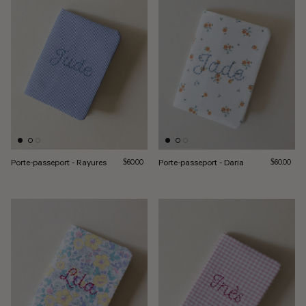
Porte-passeport - Rayures
Prix normal
Porte-passeport - Daria
Prix norma
$60.00
$60.00