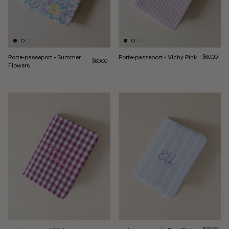
Porte-passeport - Summer
Porte-passeport - Vichy Pink
Prix norma
$60.00
Prix normal
$60.00
Flowers