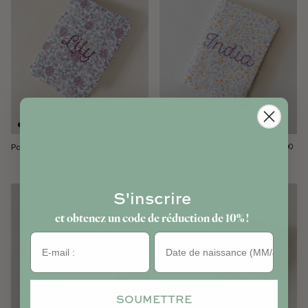
Porte-passeport - Flowers
Prix normal
Porte-passeport - Giulia
Prix norma
$60.00
$60.00
S'inscrire
et obtenez un code de réduction de 10% !
Anniversaire
SOUMETTRE