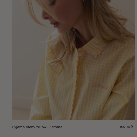
Prix norma
Pyjama Vichy Yellow - Femme
155,00 $