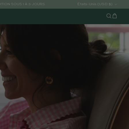
Pays/Région
États-Unis (USD $)
ÉDITION SOUS 1 À 3 JOURS
Chariot
Recherche