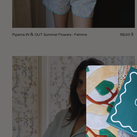
Prix norma
Pyjama IN & OUT Summer Flowers - Femme
155,00 $