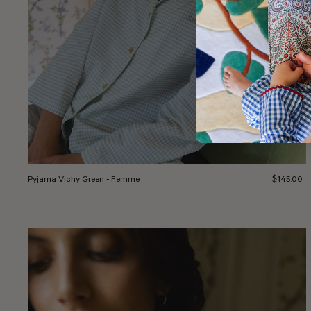
Prix réguli
Pyjama Vichy Green - Femme
$145.00