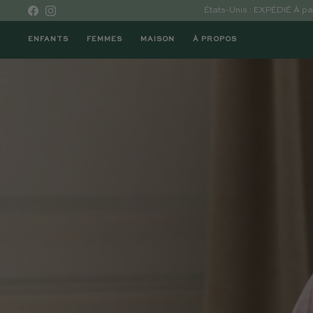
Skip to content
États-Unis : EXPÉDIÉ À 
Facebook
Instagram
ENFANTS
FEMMES
MAISON
À PROPOS