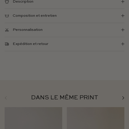
Description
Composition et entretien
Personnalisation
Expédition et retour
Précédent
Suiv
DANS LE MÊME PRINT