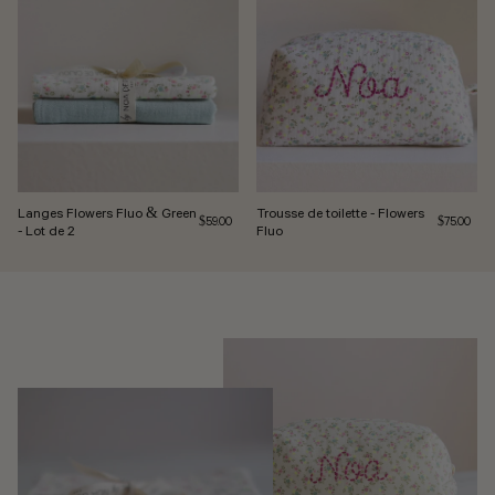
Langes Flowers Fluo & Green
Trousse de toilette - Flowers
Prix régulier
Prix norma
$59.00
$75.00
- Lot de 2
Fluo