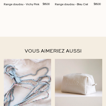
Range doudou - Vichy Pink
Prix normal
Range doudou - Bleu Ciel
Prix norma
$85.00
$85.00
VOUS AIMERIEZ AUSSI