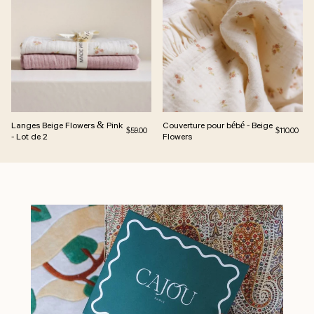
Langes Beige Flowers & Pink
Couverture pour bébé - Beige
Prix régulier
Prix régulie
$59.00
$110.00
- Lot de 2
Flowers