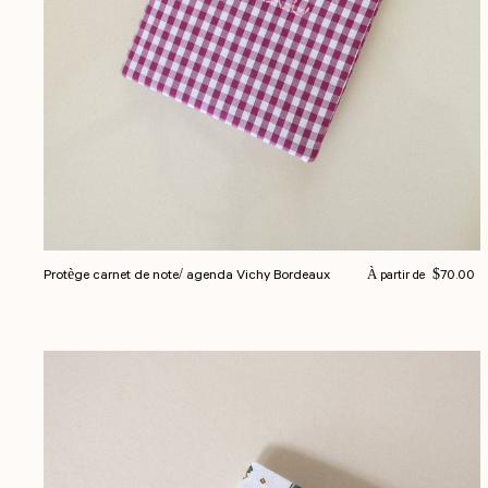
Prix normal
Protège carnet de note/ agenda Vichy Bordeaux
$70.00
À partir de