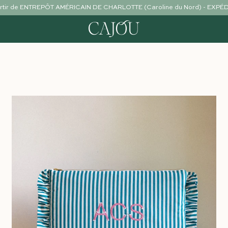
partir de ENTREPÔT AMÉRICAIN DE CHARLOTTE (Caroline du Nord) - EXP