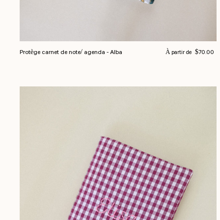
Prix normal
Protège carnet de note/ agenda - Alba
$70.00
À partir de