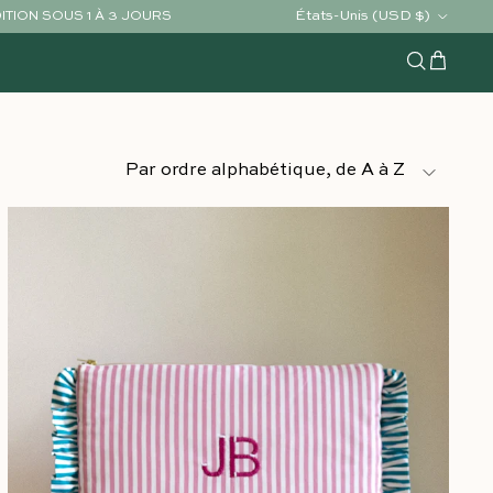
Pays/Région
États-Unis (USD $)
ÉDITION SOUS 1 À 3 JOURS
Chariot
Recherche
Trier par
Par ordre alphabétique, de A à Z