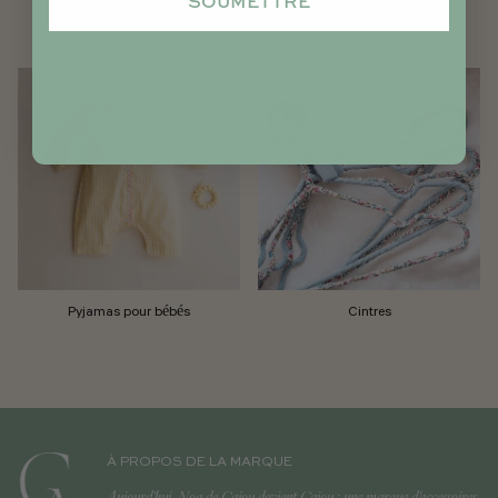
SOUMETTRE
Trousses
Langes
Pyjamas pour bébés
Cintres
À PROPOS DE LA MARQUE
Aujourd'hui, Noa de Cajou devient Cajou : une marque d'accessoires