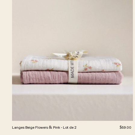
Prix régul
Langes Beige Flowers & Pink - Lot de 2
$59.00