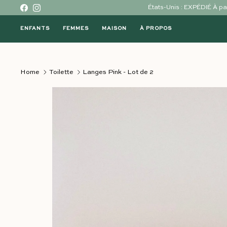
Skip to content
États-Unis : EXPÉDIÉ À 
Facebook
Instagram
ENFANTS
FEMMES
MAISON
À PROPOS
Home
Toilette
Langes Pink - Lot de 2
Passer à l'information sur le produit