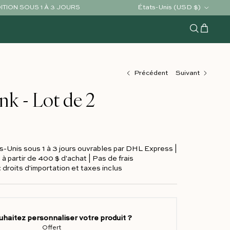
Pays/Région
États-Unis (USD $)
ÉDITION SOUS 1 À 3 JOURS
Chariot
Recherche
Précédent
Suivant
nk - Lot de 2
s-Unis sous 1 à 3 jours ouvrables par DHL Express |
 à partir de 400 $ d'achat | Pas de frais
 droits d'importation et taxes inclus
uhaitez personnaliser votre produit ?
Offert