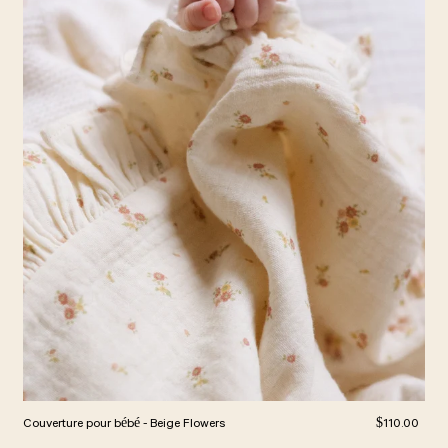
ier
Prix régulier
Couverture pour bébé - Beige Flowers
$110.00