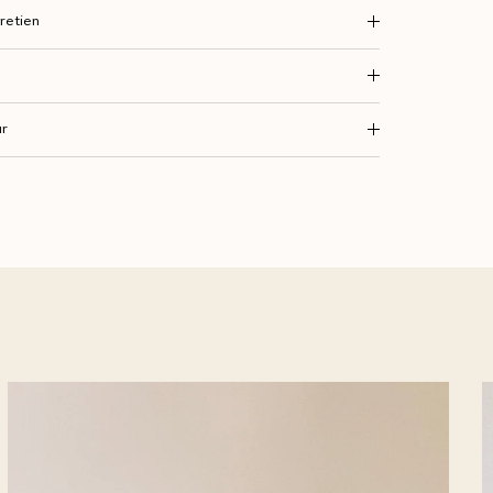
retien
ur