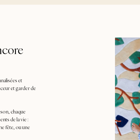
ncore
nalisées et
uceur et garder de
aison, chaque
ts de la vie :
ne fête, ou une