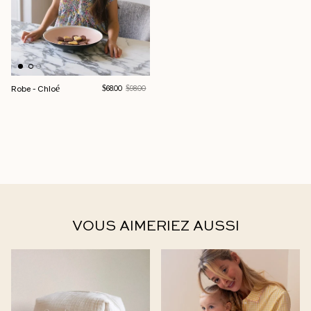
Robe - Chloé
Prix deSoldes
Prix normal
$68.00
$98.00
VOUS AIMERIEZ AUSSI