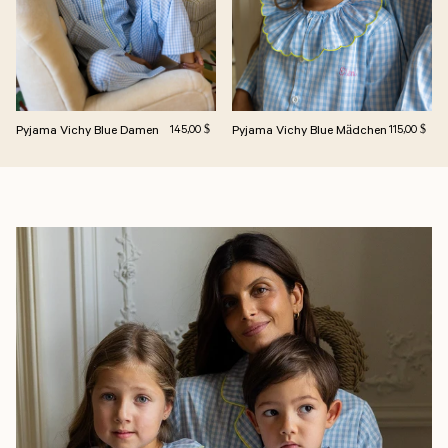
Pyjama Vichy Blue Damen
Regulärer Preis
Pyjama Vichy Blue Mädchen
Regulärer Pr
145,00 $
115,00 $