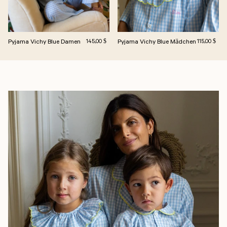
Pyjama Vichy Blue Damen
Regulärer Preis
Pyjama Vichy Blue Mädchen
Regulärer Pr
145,00 $
115,00 $