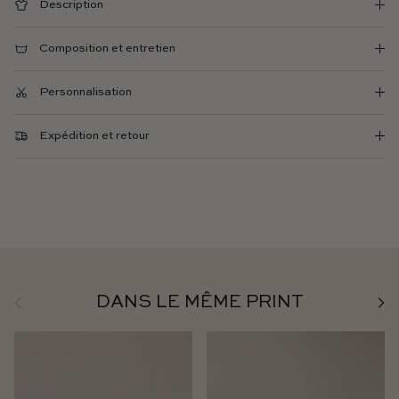
Description
Composition et entretien
Personnalisation
Expédition et retour
Précédent
Suiv
DANS LE MÊME PRINT