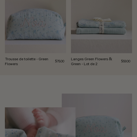
Trousse de toilette - Green
Langes Green Flowers &
Prix normal
Prix réguli
$75.00
$59.00
Flowers
Green - Lot de 2