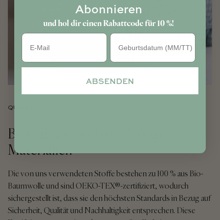
Abonnieren
und hol dir einen Rabattcode für 10 %!
Geburtstag
ABSENDEN
QUALITÄT
Biologische und nachhaltige
Materialien
Die von uns verwendeten Stoffe bestehen zu 100 % aus Bio-
Baumwolle und sind OEKO-TEX®-zertifiziert, wodurch
sichergestellt ist, dass sie den höchsten Standards in Bezug auf
Sicherheit, Qualität und Nachhaltigkeit entsprechen. Diese