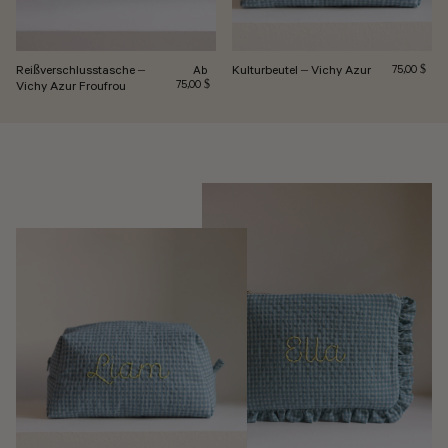
Reißverschlusstasche –
Kulturbeutel – Vichy Azur
Normalpreis
Normalpreis
75,00 $
Ab
Vichy Azur Froufrou
75,00 $