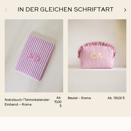
Zurück
Weit
IN DER GLEICHEN SCHRIFTART
Normalpreis
Normalpreis
Ab
Beutel – Roma
Ab
135,00 $
Notizbuch-/Terminkalender-
70,00
Einband – Roma
$