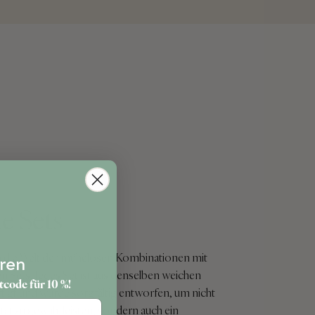
e Sets
in die Welt der mühelosen Kombinationen mit
ren
n Sets. Jedes Set ist aus denselben weichen
tcode für 10 %!
tigt und wurde sorgfältig entworfen, um nicht
urtstag
tät zu gewährleisten, sondern auch ein