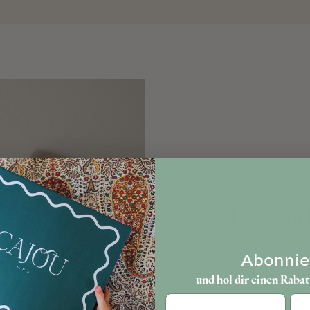
HARMONIE
Passend
Tauchen Sie ein 
Abonnie
unseren exklusive
und hol dir einen Rabat
Bio-Stoffen gefer
Geb
nur höchste Quali