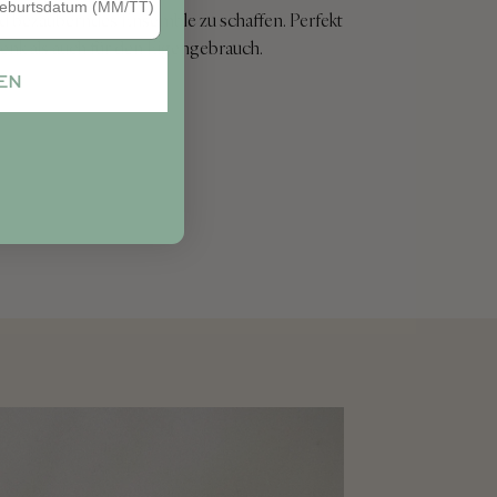
 bezauberndes Ensemble zu schaffen. Perfekt
enk als auch für den Eigengebrauch.
EN