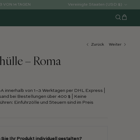
Land/Region
Vereinigte Staaten (USD $)
 VON 14 TAGEN
Warenko
Suchen
Zurück
Weiter
shülle – Roma
SA innerhalb von 1–3 Werktagen per DHL Express |
and bei Bestellungen über 400 $ | Keine
hren: Einfuhrzölle und Steuern sind im Preis
Sie Ihr Produkt individuell gestalten?