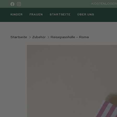
Direkt zum Inhalt
KOSTENLOSER 
Facebook
Instagram
KINDER
FRAUEN
STARTSEITE
ÜBER UNS
Startseite
Zubehör
Reisepasshülle – Roma
Direkt zu den Produktinformationen