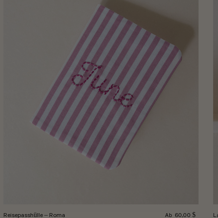
Normalpreis
Reisepasshülle – Roma
60,00 $
L
Ab