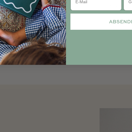
harmonisches und
sowohl als Gesch
ABSEND