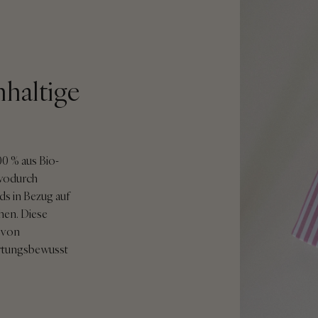
hhaltige
0 % aus Bio-
 wodurch
rds in Bezug auf
chen. Diese
i von
ortungsbewusst