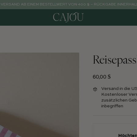
VERSAND AB EINEM BESTELLWERT VON 400 $ – RÜCKGABE INNERHALB
Reisepas
Normalpreis
60,00 $
Versand in die U
Kostenloser Vers
zusätzlichen Gebü
inbegriffen
Möchten 