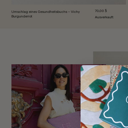
Normalpreis
70,00 $
Umschlag eines Gesundheitsbuchs – Vichy
Burgunderrot
Ausverkauft