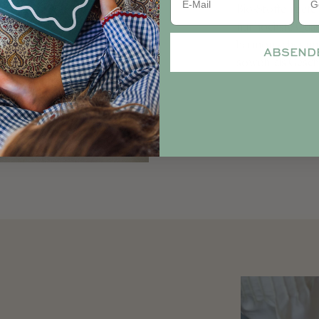
Bio-Stoffen gefer
nur höchste Quali
harmonisches und
ABSEND
sowohl als Gesch