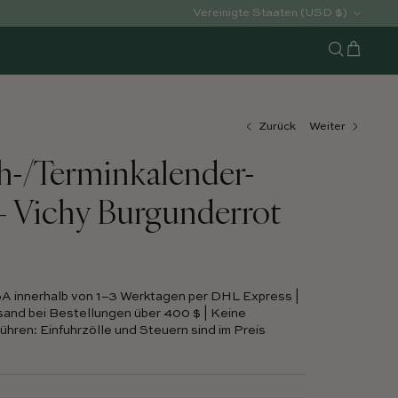
Land/Region
Vereinigte Staaten (USD $)
Warenko
Suchen
Zurück
Weiter
h-/Terminkalender-
– Vichy Burgunderrot
SA innerhalb von 1–3 Werktagen per DHL Express |
and bei Bestellungen über 400 $ | Keine
hren: Einfuhrzölle und Steuern sind im Preis