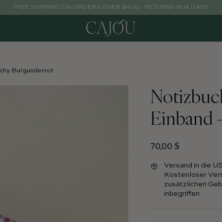
FREE SHIPPING ON ORDERS OVER $400 - RETURNS IN 14 DAYS
chy Burgunderrot
Notizbuc
Einband 
Normalpreis
70,00 $
Versand in die U
Kostenloser Vers
zusätzlichen Gebü
inbegriffen