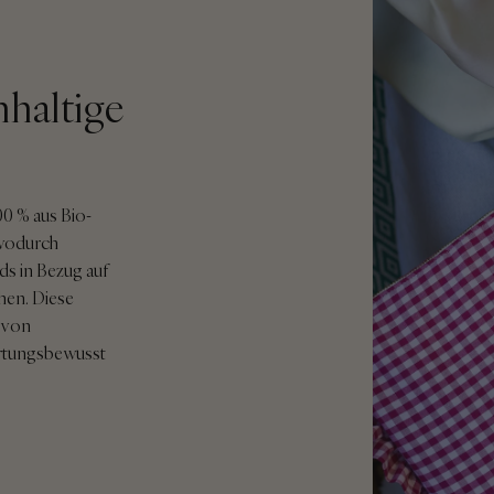
hhaltige
0 % aus Bio-
 wodurch
rds in Bezug auf
chen. Diese
i von
ortungsbewusst