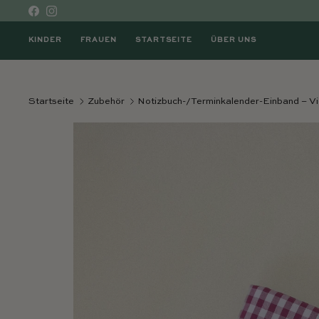
Direkt zum Inhalt
Facebook
Instagram
KINDER
FRAUEN
STARTSEITE
ÜBER UNS
Startseite
Zubehör
Notizbuch-/Terminkalender-Einband – Vi
Direkt zu den Produktinformationen