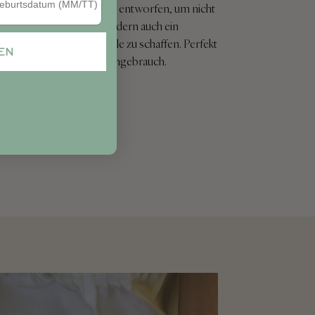
tigt und wurde sorgfältig entworfen, um nicht
tät zu gewährleisten, sondern auch ein
 bezauberndes Ensemble zu schaffen. Perfekt
EN
enk als auch für den Eigengebrauch.