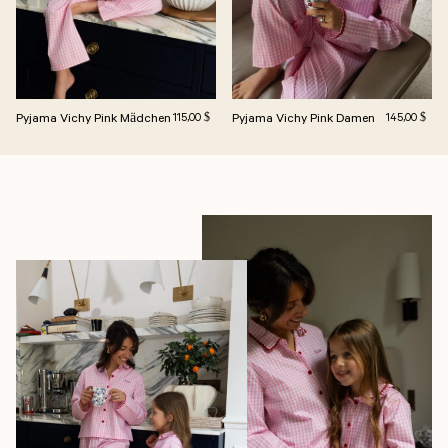
Pyjama Vichy Pink Mädchen
Regulärer Preis
Pyjama Vichy Pink Damen
Regulärer Pre
115,00 $
145,00 $