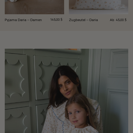
Normalpreis
Pyjama Daria – Damen
Regulärer Preis
Zugbeutel – Daria
Ab
145,00 $
45,00 $