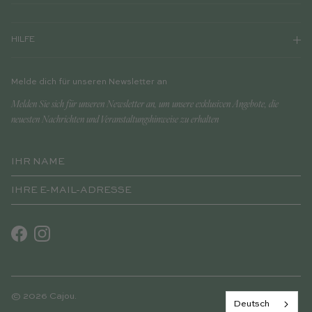
HILFE
Melde dich für unseren Newsletter an
Melden Sie sich für unseren Newsletter an, um unsere exklusiven Angebote, die
neuesten Nachrichten und Veranstaltungshinweise zu erhalten
Facebook
Instagram
© 2026
Cajou
.
Deutsch