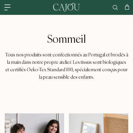
Skip to content
États-Unis : EXPÉDIÉ À partir de ENTREPÔT AMÉRICAIN DE CHARLOTTE
Cha
Sommeil
Tous nos produits sont confectionnés au Portugal et brodés à
la main dans notre propre atelier. Les tissus sont biologiques
et certifiés Oeko-Tex Standard 100, spécialement conçus pour
la peau sensible des enfants.