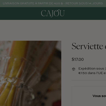
LIVRAISON GRATUITE À PARTIR DE 400 $ - RETOUR SOUS 14 JOURS
Serviette
Prix normal
$17.00
Expédition sous 3 
€150 dans l'UE 
Vous so