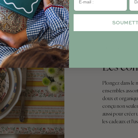
SOUMET
HARMONIE
Les co
Plongez dans le 
ensembles assorti
doux et organiqu
conçu non seulem
aussi pour créer 
les cadeaux et l'