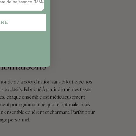
TRE
mbinaisons
monde de la coordination sans effort avec nos
s exclusifs. Fabriqué À partir de mêmes tissus
es, chaque ensemble est méticuleusement
ent pour garantir une qualité optimale, mais
un ensemble cohérent et charmant. Parfait pour
usage personnel.