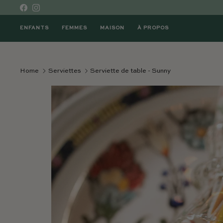
Skip to content
Facebook
Instagram
ENFANTS
FEMMES
MAISON
À PROPOS
Home
Serviettes
Serviette de table - Sunny
Passer à l'information sur le produit