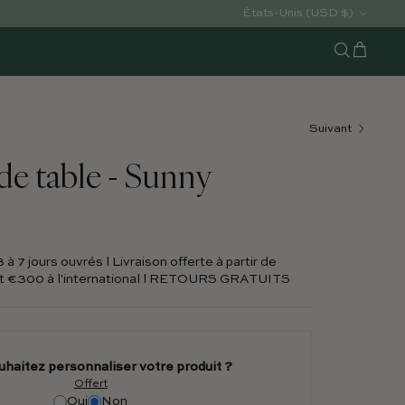
Pays/Région
États-Unis (USD $)
Chariot
Recherche
Suivant
 de table - Sunny
à 7 jours ouvrés l Livraison offerte à partir de
et €300 à l'international l RETOURS GRATUITS
uhaitez personnaliser votre produit ?
Offert
Oui
Non