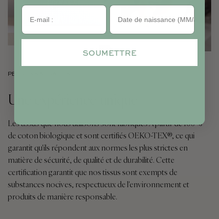
Anniversaire
SOUMETTRE
PERSONNALISATION
Une expérience unique
Les tissus que nous utilisons sont fabriqués À partir de 100 %
de coton biologique et sont certifiés OEKO-TEX®, ce qui
garantit qu'ils répondent aux normes les plus strictes en
matière de sécurité, de qualité et de durabilité. Cette
certification garantit que nos tissus sont exempts de
substances nocives, respectueux de l'environnement et
produits de manière responsable.