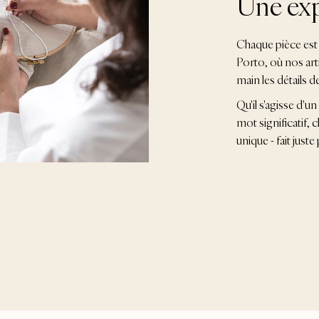
Une exp
Chaque pièce est 
Porto, où nos art
main les détails d
Qu'il s'agisse d'u
mot significatif,
unique - fait jus