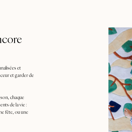
ncore
nalisées et
uceur et garder de
aison, chaque
ts de la vie :
ne fête, ou une