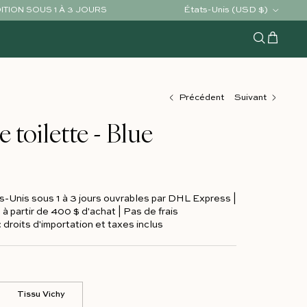
Pays/Région
États-Unis (USD $)
ÉDITION SOUS 1 À 3 JOURS
Chariot
Recherche
Précédent
Suivant
 toilette - Blue
s-Unis sous 1 à 3 jours ouvrables par DHL Express |
 à partir de 400 $ d'achat | Pas de frais
 droits d'importation et taxes inclus
Tissu Vichy