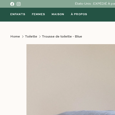
Skip to content
États-Unis : EXPÉDIÉ À 
Facebook
Instagram
ENFANTS
FEMMES
MAISON
À PROPOS
Home
Toilette
Trousse de toilette - Blue
Passer à l'information sur le produit