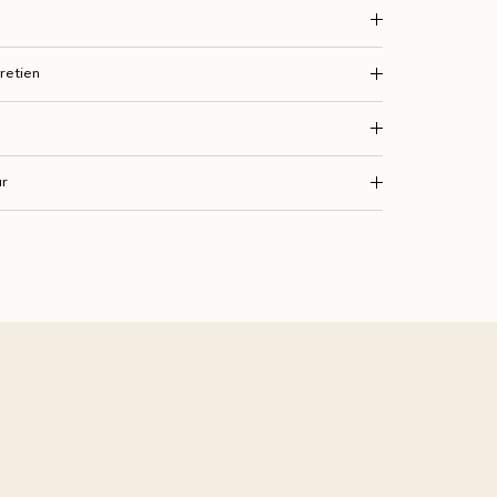
retien
ur