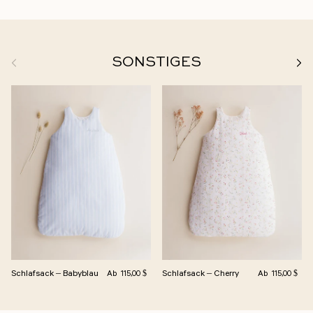
Zurück
Weit
SONSTIGES
Normalpreis
Normalpreis
Schlafsack – Babyblau
Schlafsack – Cherry
Ab
Ab
115,00 $
115,00 $