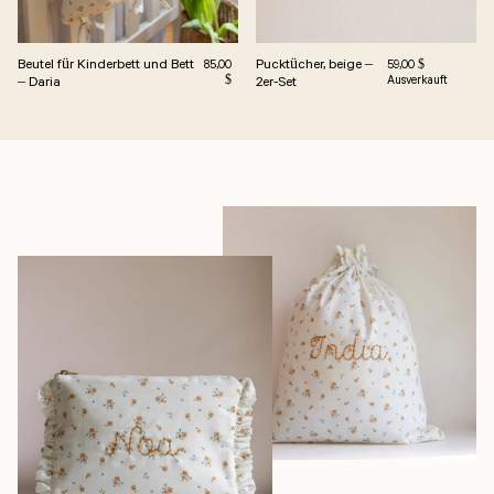
Beutel für Kinderbett und Bett
Pucktücher, beige –
Regulärer Preis
Normalpreis
85,00
59,00 $
– Daria
$
2er-Set
Ausverkauft