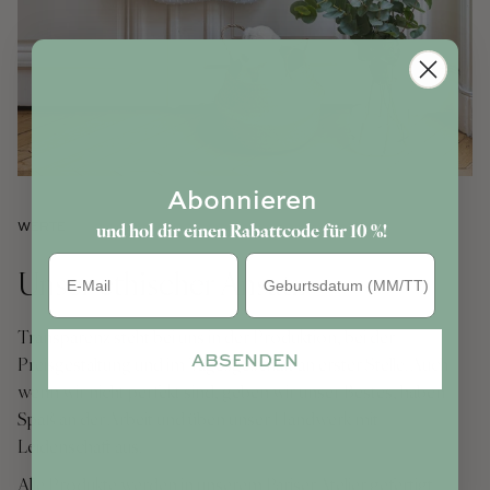
Abonnieren
und hol dir einen Rabattcode für 10 %!
WERTE
Geburtstag
Unser ethischer Ansatz
Transparenz steht bei uns in der Produktion, bei der
ABSENDEN
Preisgestaltung und im Tagesgeschäft an erster Stelle. Auch
wenn wir nicht perfekt sind, geben wir unser Bestes, haben
Spaß an der Arbeit und üben unser Handwerk mit
Leidenschaft aus.
Alle Produkte werden in unserem Pariser Atelier gefertigt,