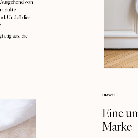
n. Ausgehend von
Produkte
nd. Und all dies
n.
ältig aus, die
UMWELT
Eine um
Marke