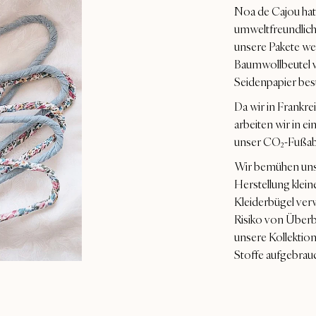
Noa de Cajou hat 
umweltfreundliche
unsere Pakete w
Baumwollbeutel v
Seidenpapier bes
Da wir in Frankre
arbeiten wir in e
unser CO₂-Fußabd
Wir bemühen uns, 
Herstellung klein
Kleiderbügel ver
Risiko von Überb
unsere Kollektion
Stoffe aufgebrau