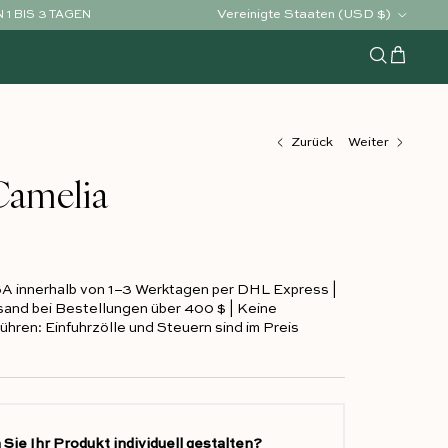
Land/Region
Vereinigte Staaten (USD $)
1 BIS 3 TAGEN
Warenko
Suchen
Zurück
Weiter
Camelia
SA innerhalb von 1–3 Werktagen per DHL Express |
and bei Bestellungen über 400 $ | Keine
hren: Einfuhrzölle und Steuern sind im Preis
Sie Ihr Produkt individuell gestalten?