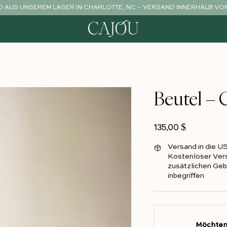
 AUS UNSEREM LAGER IN CHARLOTTE, NC – VERSAND INNERHALB VON 
Beutel – 
Normalpreis
135,00 $
Versand in die U
Kostenloser Vers
zusätzlichen Gebü
inbegriffen
Möchten 