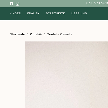
Direkt zum Inhalt
USA: VERSAND
Facebook
Instagram
KINDER
FRAUEN
STARTSEITE
ÜBER UNS
Startseite
Zubehör
Beutel – Camelia
Direkt zu den Produktinformationen