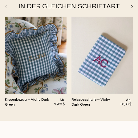
Zurück
Weit
IN DER GLEICHEN SCHRIFTART
Kissenbezug – Vichy Dark
Reisepasshülle – Vichy
Normalpreis
Normalp
Ab
Ab
Green
Dark Green
95,00 $
60,00 $