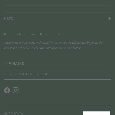
HILFE
Melde dich für unseren Newsletter an
Melden Sie sich für unseren Newsletter an, um unsere exklusiven Angebote, die
neuesten Nachrichten und Veranstaltungshinweise zu erhalten
Facebook
Instagram
© 2026
Cajou
.