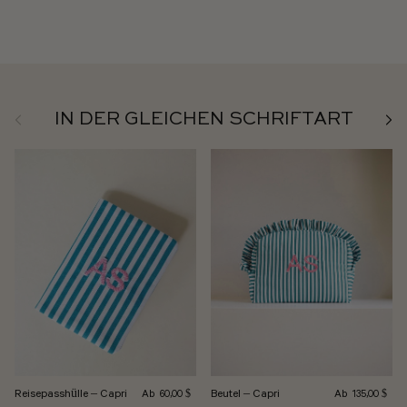
Zurück
Weit
IN DER GLEICHEN SCHRIFTART
Normalpreis
Normalpreis
Reisepasshülle – Capri
Beutel – Capri
Ab
Ab
60,00 $
135,00 $