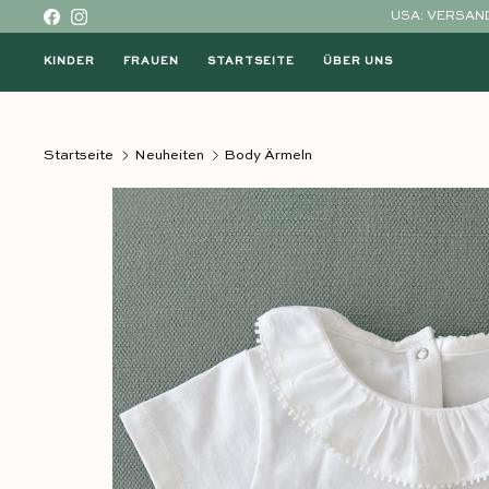
Direkt zum Inhalt
USA: VERSAND
Facebook
Instagram
KINDER
FRAUEN
STARTSEITE
ÜBER UNS
Startseite
Neuheiten
Body Ärmeln
Direkt zu den Produktinformationen