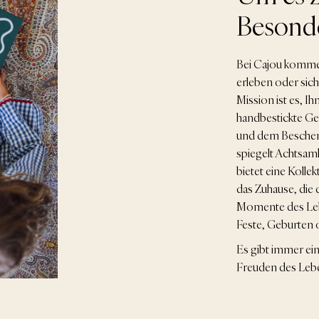
Besond
Bei Cajou komme
erleben oder sich
Mission ist es, Ih
handbestickte Ges
und dem Beschenk
spiegelt Achtsam
bietet eine Kolle
das Zuhause, die 
Momente des Lebe
Feste, Geburten 
Es gibt immer ei
Freuden des Lebe