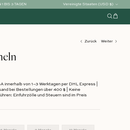
Land/Region
Vereinigte Staaten (USD $)
1 BIS 3 TAGEN
Warenko
Suchen
Zurück
Weiter
meln
SA innerhalb von 1–3 Werktagen per DHL Express |
and bei Bestellungen über 400 $ | Keine
hren: Einfuhrzölle und Steuern sind im Preis