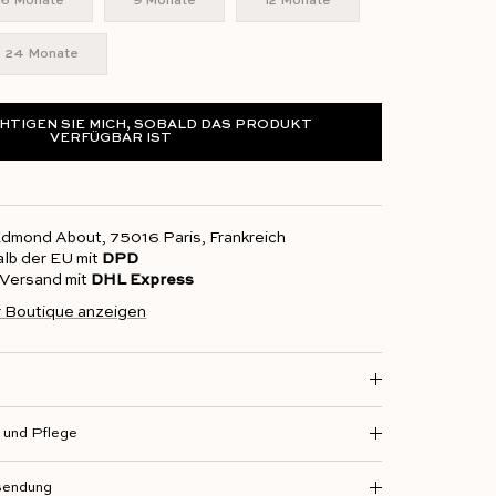
6 Monate
9 Monate
12 Monate
24 Monate
HTIGEN SIE MICH, SOBALD DAS PRODUKT
VERFÜGBAR IST
 Edmond About, 75016 Paris, Frankreich
alb der EU mit
DPD
r Versand mit
DHL Express
r Boutique anzeigen
und Pflege
sendung