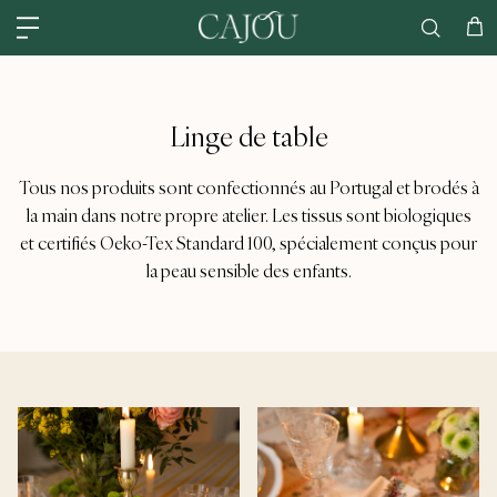
Skip to content
États-Unis : EXPÉDIÉ À partir de ENTREPÔT AMÉRICAIN DE CHARLOTTE
Cha
Linge de table
Tous nos produits sont confectionnés au Portugal et brodés à
la main dans notre propre atelier. Les tissus sont biologiques
et certifiés Oeko-Tex Standard 100, spécialement conçus pour
la peau sensible des enfants.