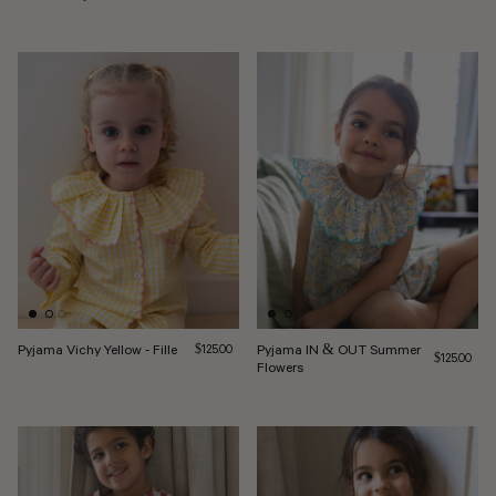
Pyjama Vichy Yellow - Fille
Prix normal
Pyjama IN & OUT Summer
$125.00
Prix normal
$125.00
Flowers