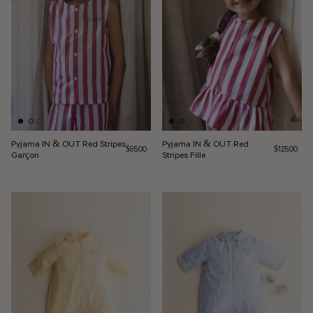
Pyjama IN & OUT Red Stripes
Pyjama IN & OUT Red
Prix normal
Prix normal
$95.00
$125.00
Garçon
Stripes Fille