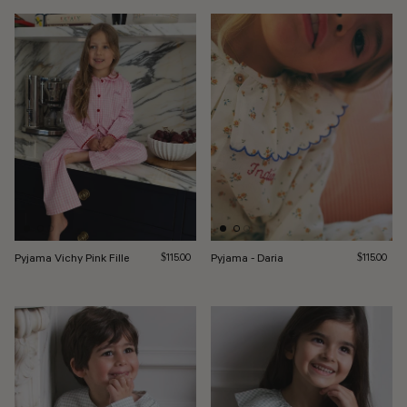
Pyjama Vichy Pink Fille
Prix régulier
Pyjama - Daria
Prix régulie
$115.00
$115.00