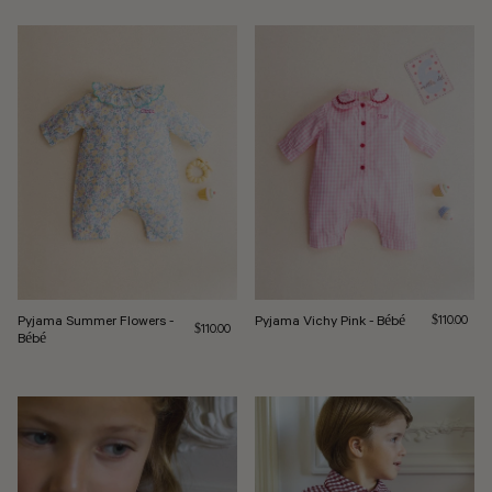
Pyjama Summer Flowers -
Pyjama Vichy Pink - Bébé
Prix régulie
$110.00
Prix régulier
$110.00
Bébé