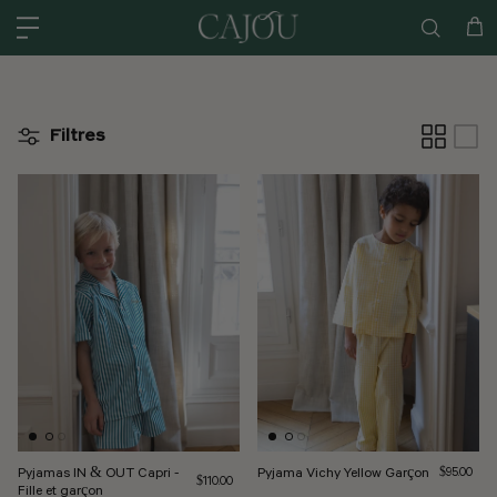
Skip to content
États-Unis : EXPÉDIÉ À partir de ENTREPÔT AMÉRICAIN DE CHARLOTTE
Cha
Filtres
Pyjamas IN & OUT Capri -
Pyjama Vichy Yellow Garçon
Prix norma
$95.00
Prix régulier
$110.00
Fille et garçon