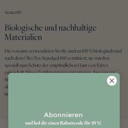
QUALITÄT
Biologische und nachhaltige
Materialien
Die von uns verwendeten Stoffe sind zu 100 % biologisch und
nach dem Öko-Tex Standard 100 zertifiziert; sie wurden
speziell zum Schutz der empfindlichen Haut von Babys
entwickelt. Diese Zertifizierungen garantieren, dass unsere
Stoffe keine schädlichen Substanzen enthalten, sodass sie für
die Gesundheit von Babys unbedenklich, umweltfreundlich
und zuverlässig sind.
Abonnieren
und hol dir einen Rabattcode für 10 %!