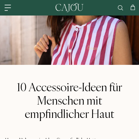
Direkt zum Inhalt
USA: VERSAND AUS UNSEREM LAGER IN CHARLOTTE, NC – VERSAND 
Wa
10 Accessoire-Ideen für
Menschen mit
empfindlicher Haut