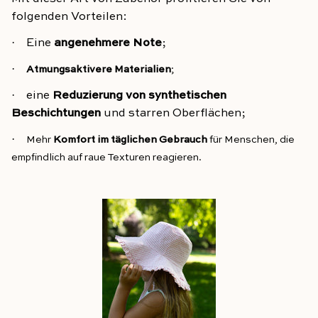
folgenden Vorteilen:
·
Eine
angenehmere Note
;
·
Atmungsaktivere Materialien
;
·
eine
Reduzierung von synthetischen
Beschichtungen
und starren Oberflächen;
·
Mehr
Komfort im täglichen Gebrauch
für Menschen, die
Subscribe
empfindlich auf raue Texturen reagieren.
and get a 10% discount code!
Birthday
SUBMIT