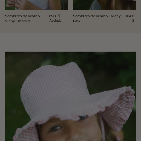
Sombrero de verano -
Sombrero de verano - Vichy
Precio habitual
Precio hab
85,00 $
85,00
Vichy Emerald
Agotado
Pink
$