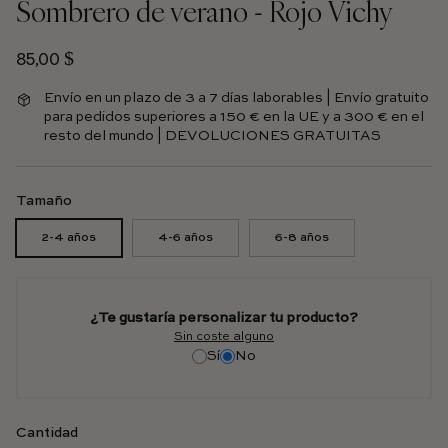
Sombrero de verano - Rojo Vichy
Precio habitual
85,00 $
Envío en un plazo de 3 a 7 días laborables | Envío gratuito
para pedidos superiores a 150 € en la UE y a 300 € en el
resto del mundo | DEVOLUCIONES GRATUITAS
Tamaño
2-4 años
4-6 años
6-8 años
¿Te gustaría personalizar tu producto?
Sin coste alguno
Sí
No
Cantidad